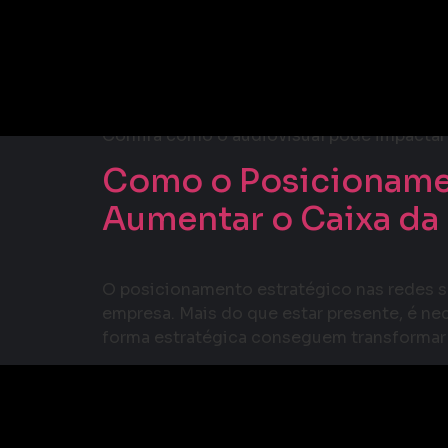
Participamos do ERHP
Humanos
Confira como o audiovisual pode impactar
Como o Posicionamen
Aumentar o Caixa da
O posicionamento estratégico nas redes s
empresa. Mais do que estar presente, é ne
forma estratégica conseguem transformar 