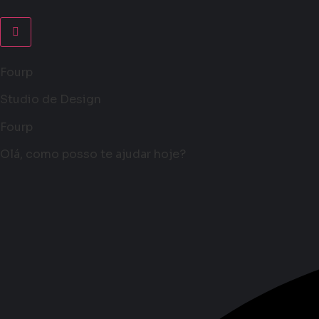
Fourp
Studio de Design
Fourp
Olá, como posso te ajudar hoje?