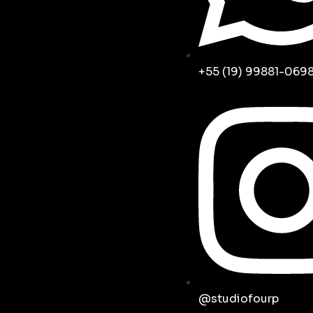
+55 (19) 99881-069
@studiofourp