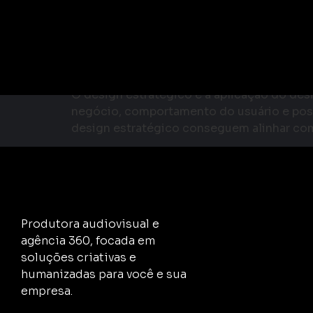
Design Estratégico: 
para Empresas
O design estratégico é a aplicação do des
negócio, comportamento do usuário e posi
design estratégico conseguem alinhar comu
Produtora audiovisual e
agência 360, focada em
soluções criativas e
humanizadas para você e sua
empresa.