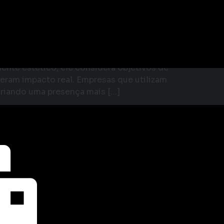
or Que é Essencial
ente estético, ele considera objetivos de
eram impacto real. Empresas que utilizam
criando uma presença mais […]